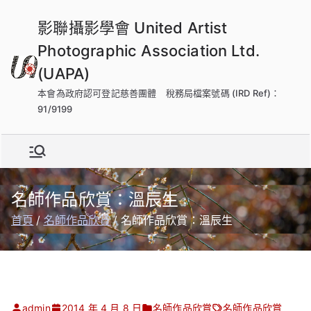
跳
影聯攝影學會 United Artist
到
內
Photographic Association Ltd.
容
(UAPA)
本會為政府認可登記慈善團體 稅務局檔案號碼 (IRD Ref)：
91/9199
名師作品欣賞：溫辰生
首頁
名師作品欣賞
名師作品欣賞：溫辰生
admin
2014 年 4 月 8 日
名師作品欣賞
名師作品欣賞