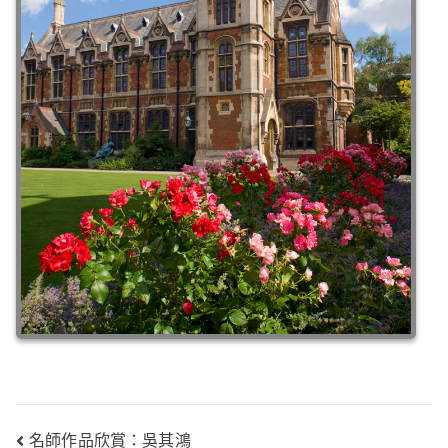
文
名師作品欣賞：吳其鴻