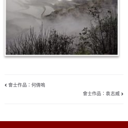
文
會士作品：何倩嗚
會士作品：袁志威
章
導
覽