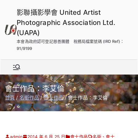
跳
影聯攝影學會 United Artist
到
內
Photographic Association Ltd.
容
(UAPA)
本會為政府認可登記慈善團體 稅務局檔案號碼 (IRD Ref)：
91/9199
會士作品：李艾倫
首頁
名銜作品
會士作品
會士作品：李艾倫
admin
2014 年 6 月 25 日
會士作品
名銜
、
會士