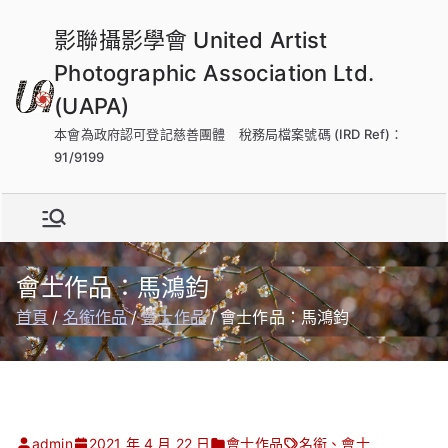
跳
影聯攝影學會 United Artist
到
內
Photographic Association Ltd.
容
(UAPA)
本會為政府認可登記慈善團體 稅務局檔案號碼 (IRD Ref)：
91/9199
會士作品：馬鴻鈞
首頁
名銜作品
會士作品
會士作品：馬鴻鈞
admin
2021 年 4 月 22 日
會士作品
名銜
、
會士