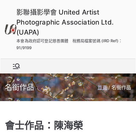
跳
影聯攝影學會 United Artist
到
內
Photographic Association Ltd.
容
(UAPA)
本會為政府認可登記慈善團體 稅務局檔案號碼 (IRD Ref)：
91/9199
名銜作品
首頁
名銜作品
會士作品：陳海榮