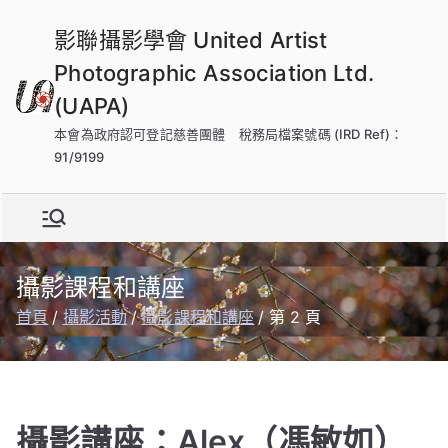
跳
影聯攝影學會 United Artist
到
內
Photographic Association Ltd.
容
(UAPA)
本會為政府認可登記慈善團體 稅務局檔案號碼 (IRD Ref)：
91/9199
攝影課程和講座
首頁
攝影活動
攝影課程和講座
第 2 頁
攝影講座：Alex（馮敏如）