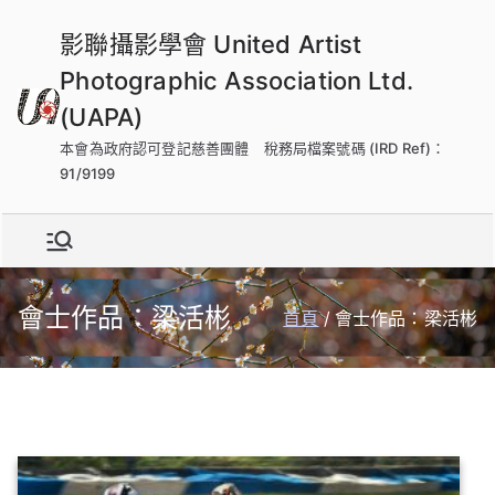
跳
影聯攝影學會 United Artist
到
內
Photographic Association Ltd.
容
(UAPA)
本會為政府認可登記慈善團體 稅務局檔案號碼 (IRD Ref)：
91/9199
會士作品：梁活彬
首頁
會士作品：梁活彬