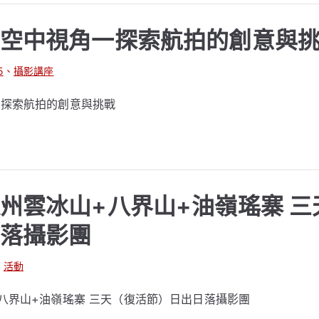
空中視角一探索航拍的創意與
5
、
攝影講座
一探索航拍的創意與挑戰
州雲冰山+八界山+油嶺瑤寨 三
落攝影團
、
活動
八界山+油嶺瑤寨 三天（復活節）日出日落攝影團