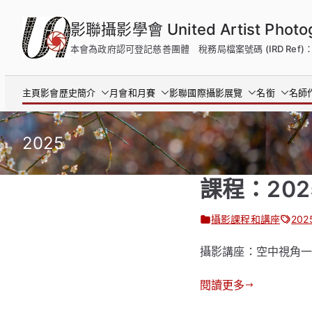
跳
影聯攝影學會 United Artist Photogra
到
內
本會為政府認可登記慈善團體 稅務局檔案號碼 (IRD Ref)：9
容
主頁
影會歷史簡介
月會和月賽
影聯國際攝影展覽
名銜
名師
2025
課程：20
攝影課程和講座
202
攝影講座：空中視角
閱讀更多